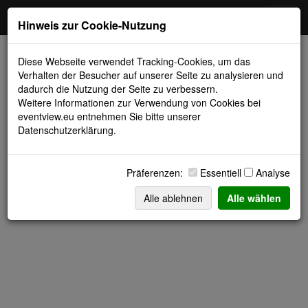
Toggl
Hinweis zur Cookie-Nutzung
navig
Diese Webseite verwendet Tracking-Cookies, um das
Verhalten der Besucher auf unserer Seite zu analysieren und
dadurch die Nutzung der Seite zu verbessern.
Weitere Informationen zur Verwendung von Cookies bei
Bitte Passwort eingeben:
eventview.eu entnehmen Sie bitte unserer
Datenschutzerklärung
.
Präferenzen:
Essentiell
Analyse
© eventview.eu 2026 |
Impressum
|
Like uns auf Facebook
|
JavaScript muss aktiviert sein!
Alle ablehnen
Alle wählen