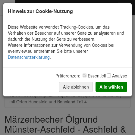
Photography
Toggl
Hinweis zur Cookie-Nutzung
navig
Neueste Fotos
Diese Webseite verwendet Tracking-Cookies, um das
Verhalten der Besucher auf unserer Seite zu analysieren und
dadurch die Nutzung der Seite zu verbessern.
14.08.2021 Strohballen-Feld zwischen Münster und Aschfeld
Weitere Informationen zur Verwendung von Cookies bei
eventview.eu entnehmen Sie bitte unserer
21.03.2021 Märzenbecher Ölgrund Münster-Aschfeld
Datenschutzerklärung
.
14.-16.08.2020 Allgäu, Bodensee, Donautal und mehr
Präferenzen:
Essentiell
Analyse
13.10.2019 Bonnland im Sperrgebiet und
Truppenübungsplatz
Alle ablehnen
Alle wählen
14.10.2018 Sperrgebiet Truppenübungsplatz Hammelburg
mit Orten Hundsfeld und Bonnland Teil 4
Märzenbecher Ölgrund
Münster-Aschfeld - Aschfeld &