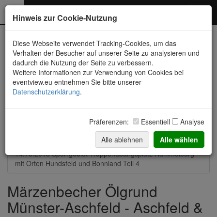
Photography
Toggl
Hinweis zur Cookie-Nutzung
navig
Neueste Fotos
Diese Webseite verwendet Tracking-Cookies, um das
Verhalten der Besucher auf unserer Seite zu analysieren und
dadurch die Nutzung der Seite zu verbessern.
14.08.2021 Strohballen-Feld zwischen Münster und Aschfeld
Weitere Informationen zur Verwendung von Cookies bei
eventview.eu entnehmen Sie bitte unserer
21.03.2021 Märzenbecher Ölgrund Münster-Aschfeld
Datenschutzerklärung
.
14.-16.08.2020 Allgäu, Bodensee, Donautal und mehr
Präferenzen:
Essentiell
Analyse
13.10.2019 Bonnland im Sperrgebiet und
Truppenübungsplatz
Alle ablehnen
Alle wählen
14.10.2018 Sperrgebiet Truppenübungsplatz Hammelburg
mit Orten Hundsfeld und Bonnland Teil 4
Märzenbecher Ölgrund
Münster-Aschfeld - Aschfeld &