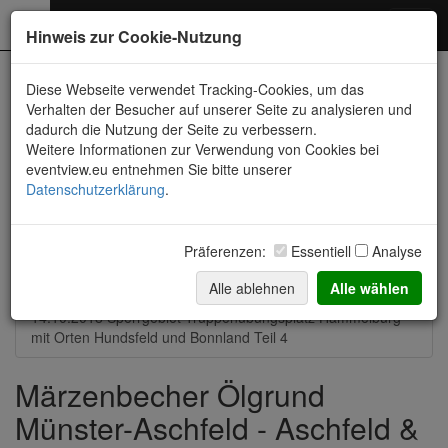
Photography
Toggl
Hinweis zur Cookie-Nutzung
navig
Neueste Fotos
Diese Webseite verwendet Tracking-Cookies, um das
Verhalten der Besucher auf unserer Seite zu analysieren und
dadurch die Nutzung der Seite zu verbessern.
14.08.2021 Strohballen-Feld zwischen Münster und Aschfeld
Weitere Informationen zur Verwendung von Cookies bei
eventview.eu entnehmen Sie bitte unserer
21.03.2021 Märzenbecher Ölgrund Münster-Aschfeld
Datenschutzerklärung
.
14.-16.08.2020 Allgäu, Bodensee, Donautal und mehr
Präferenzen:
Essentiell
Analyse
13.10.2019 Bonnland im Sperrgebiet und
Truppenübungsplatz
Alle ablehnen
Alle wählen
14.10.2018 Sperrgebiet Truppenübungsplatz Hammelburg
mit Orten Hundsfeld und Bonnland Teil 4
Märzenbecher Ölgrund
Münster-Aschfeld - Aschfeld &