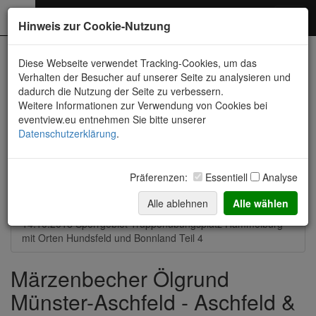
Photography
Toggl
Hinweis zur Cookie-Nutzung
navig
Neueste Fotos
Diese Webseite verwendet Tracking-Cookies, um das
Verhalten der Besucher auf unserer Seite zu analysieren und
dadurch die Nutzung der Seite zu verbessern.
14.08.2021 Strohballen-Feld zwischen Münster und Aschfeld
Weitere Informationen zur Verwendung von Cookies bei
eventview.eu entnehmen Sie bitte unserer
21.03.2021 Märzenbecher Ölgrund Münster-Aschfeld
Datenschutzerklärung
.
14.-16.08.2020 Allgäu, Bodensee, Donautal und mehr
Präferenzen:
Essentiell
Analyse
13.10.2019 Bonnland im Sperrgebiet und
Truppenübungsplatz
Alle ablehnen
Alle wählen
14.10.2018 Sperrgebiet Truppenübungsplatz Hammelburg
mit Orten Hundsfeld und Bonnland Teil 4
Märzenbecher Ölgrund
Münster-Aschfeld - Aschfeld &