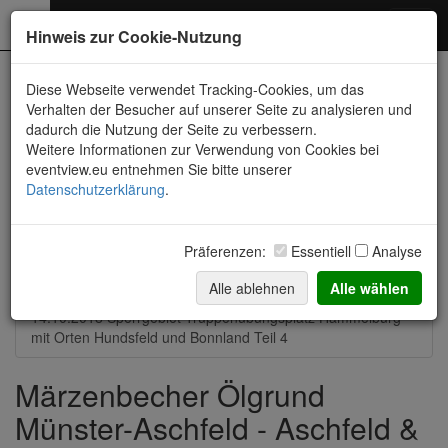
Photography
Toggl
Hinweis zur Cookie-Nutzung
navig
Neueste Fotos
Diese Webseite verwendet Tracking-Cookies, um das
Verhalten der Besucher auf unserer Seite zu analysieren und
dadurch die Nutzung der Seite zu verbessern.
14.08.2021 Strohballen-Feld zwischen Münster und Aschfeld
Weitere Informationen zur Verwendung von Cookies bei
eventview.eu entnehmen Sie bitte unserer
21.03.2021 Märzenbecher Ölgrund Münster-Aschfeld
Datenschutzerklärung
.
14.-16.08.2020 Allgäu, Bodensee, Donautal und mehr
Präferenzen:
Essentiell
Analyse
13.10.2019 Bonnland im Sperrgebiet und
Truppenübungsplatz
Alle ablehnen
Alle wählen
14.10.2018 Sperrgebiet Truppenübungsplatz Hammelburg
mit Orten Hundsfeld und Bonnland Teil 4
Märzenbecher Ölgrund
Münster-Aschfeld - Aschfeld &