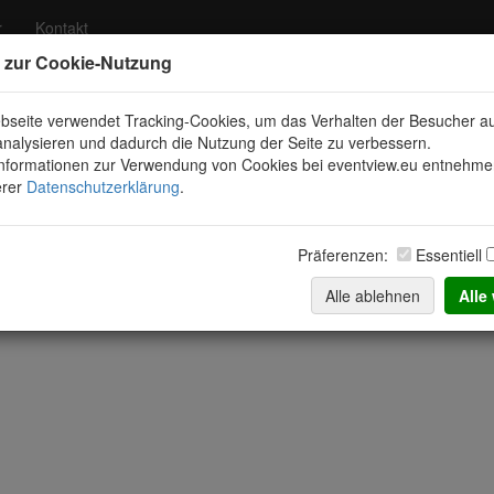
r
Kontakt
 zur Cookie-Nutzung
zenbecher Ölgrund Münster-Aschf
bseite verwendet Tracking-Cookies, um das Verhalten der Besucher au
analysieren und dadurch die Nutzung der Seite zu verbessern.
Informationen zur Verwendung von Cookies bei eventview.eu entnehme
0068%20Kopie.jpg
erer
Datenschutzerklärung
.
Präferenzen:
Essentiell
Alle ablehnen
Alle