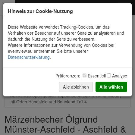
Photography
Toggl
Hinweis zur Cookie-Nutzung
navig
Neueste Fotos
Diese Webseite verwendet Tracking-Cookies, um das
Verhalten der Besucher auf unserer Seite zu analysieren und
dadurch die Nutzung der Seite zu verbessern.
14.08.2021 Strohballen-Feld zwischen Münster und Aschfeld
Weitere Informationen zur Verwendung von Cookies bei
eventview.eu entnehmen Sie bitte unserer
21.03.2021 Märzenbecher Ölgrund Münster-Aschfeld
Datenschutzerklärung
.
14.-16.08.2020 Allgäu, Bodensee, Donautal und mehr
Präferenzen:
Essentiell
Analyse
13.10.2019 Bonnland im Sperrgebiet und
Truppenübungsplatz
Alle ablehnen
Alle wählen
14.10.2018 Sperrgebiet Truppenübungsplatz Hammelburg
mit Orten Hundsfeld und Bonnland Teil 4
Märzenbecher Ölgrund
Münster-Aschfeld - Aschfeld &